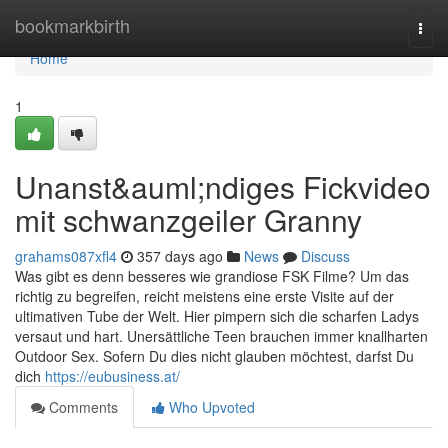
Home
bookmarkbirth
Togg
navi
Home
1
Unanst&auml;ndiges Fickvideo
mit schwanzgeiler Granny
grahams087xfl4
357 days ago
News
Discuss
Was gibt es denn besseres wie grandiose FSK Filme? Um das
richtig zu begreifen, reicht meistens eine erste Visite auf der
ultimativen Tube der Welt. Hier pimpern sich die scharfen Ladys
versaut und hart. Unersättliche Teen brauchen immer knallharten
Outdoor Sex. Sofern Du dies nicht glauben möchtest, darfst Du
dich
https://eubusiness.at/
Comments
Who Upvoted