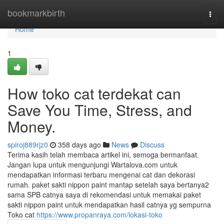
Home
bookmarkbirth
Togg
navi
Home
1
How toko cat terdekat can
Save You Time, Stress, and
Money.
spiroj889rjz0
358 days ago
News
Discuss
Terima kasih telah membaca artikel ini, semoga bermanfaat.
Jangan lupa untuk mengunjungi Wartalova.com untuk
mendapatkan informasi terbaru mengenai cat dan dekorasi
rumah. paket sakti nippon paint mantap setelah saya bertanya2
sama SPB catnya saya di rekomendasi untuk memakai paket
sakti nippon paint untuk mendapatkan hasil catnya yg sempurna
Toko cat
https://www.propanraya.com/lokasi-toko