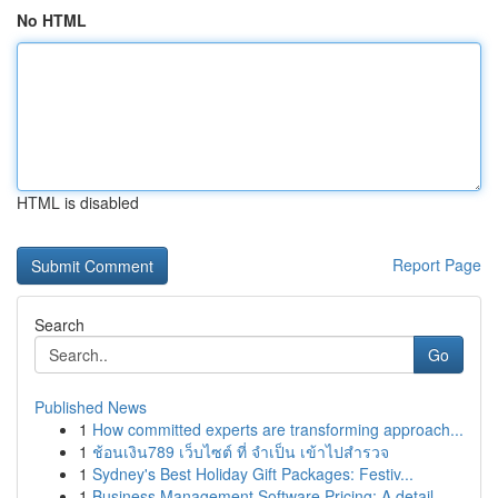
No HTML
HTML is disabled
Report Page
Search
Go
Published News
1
How committed experts are transforming approach...
1
ช้อนเงิน789 เว็บไซต์ ที่ จำเป็น เข้าไปสำรวจ
1
Sydney's Best Holiday Gift Packages: Festiv...
1
Business Management Software Pricing: A detail...