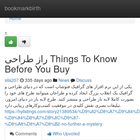
Home
bookmarkbirth
Home
1
راز طراحی Things To Know
Before You Buy
sila207
335 days ago
News
Discuss
یکی از این نرم افزار های گرافیک فتوشاپ است که در دنیای طراحی و
گرافیک یک انقلاب بزرگ ایجاد کرده و طراحان میتوانند طرح های خود را
بصورت کاملا لایه باز طراحی و منتشر کنند. طرح لایه باز در دنیای امروز،
تبلیغات بصری نقش کلیدی در موفقیت کسب‌وکارهای زیبایی دارد.
https://hylistings.com/story21389534/%D9%82%D8%A7%D9%84%
%D9%84%D8%A7%DB%8C%D9%87-
%D8%A8%D8%A7%D8%B2-no-further-a-mystery
Comments
Who Upvoted