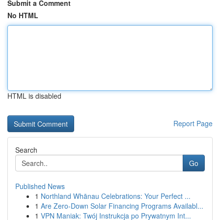
Submit a Comment
No HTML
HTML is disabled
Report Page
Search
Go
Published News
1
Northland Whānau Celebrations: Your Perfect ...
1
Are Zero-Down Solar Financing Programs Availabl...
1
VPN Maniak: Twój Instrukcja po Prywatnym Int...