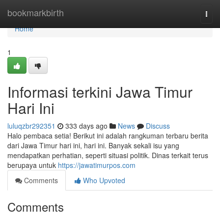
Home
bookmarkbirth
Togg
navi
Home
1
Informasi terkini Jawa Timur
Hari Ini
luluqzbr292351
333 days ago
News
Discuss
Halo pembaca setia! Berikut ini adalah rangkuman terbaru berita
dari Jawa Timur hari ini, hari ini. Banyak sekali isu yang
mendapatkan perhatian, seperti situasi politik. Dinas terkait terus
berupaya untuk
https://jawatimurpos.com
Comments
Who Upvoted
Comments