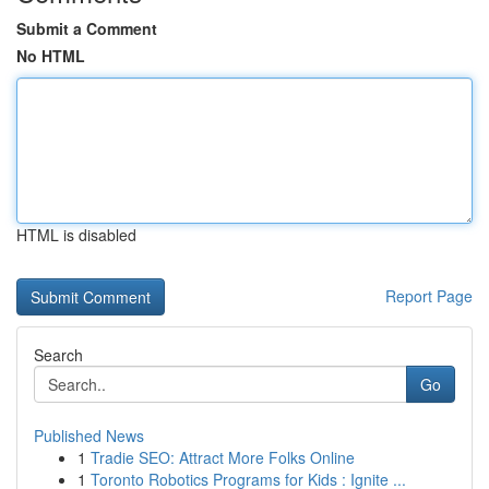
Submit a Comment
No HTML
HTML is disabled
Report Page
Search
Go
Published News
1
Tradie SEO: Attract More Folks Online
1
Toronto Robotics Programs for Kids : Ignite ...