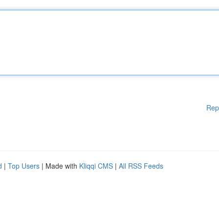
Rep
d
|
Top Users
| Made with
Kliqqi CMS
|
All RSS Feeds