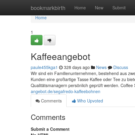
Home
bookmarkbirth
Home
New
Submit
Home
1
Kaffeeangebot
paule455kga1
328 days ago
News
Discuss
Wir sind ein Familienunternehmen, bestehend aus zwe
Kunden eine großartige Tasse Kaffee oder Tee zu biet
Qualitätsmanagern persönlich geprüft werden. Coffee S
angebot.de/segafredo-kaffeebohnen
Comments
Who Upvoted
Comments
Submit a Comment