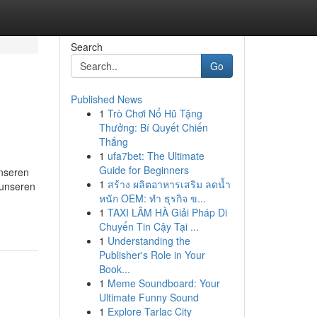
Search
Go
Published News
1
Trò Chơi Nổ Hũ Tặng
Thưởng: Bí Quyết Chiến
Thắng
1
ufa7bet: The Ultimate
Guide for Beginners
unseren
1
สร้าง ผลิตอาหารเสริม ลดน้ำ
 unseren
หนัก OEM: ทำ ธุรกิจ ข...
1
TAXI LÂM HÀ Giải Pháp Di
Chuyển Tin Cậy Tại ...
1
Understanding the
Publisher's Role in Your
Book...
1
Meme Soundboard: Your
Ultimate Funny Sound
1
Explore Tarlac City