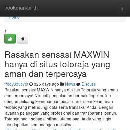
Home
bookmarkbirth
Togg
navi
Home
1
Rasakan sensasi MAXWIN
hanya di situs totoraja yang
aman dan terpercaya
fredy333cyt8
325 days ago
News
Discuss
Rasakan sensasi MAXWIN hanya di situs Totoraja yang aman
dan terpercaya! Nikmati pengalaman bermain togel online
dengan peluang kemenangan besar dan sistem keamanan
terbaik yang melindungi data serta transaksi Anda. Dengan
layanan pelanggan yang profesional dan transparansi penuh,
Totoraja hadir sebagai pilihan utama bagi Anda yang ingin
mendapatkan kemenangan maksimal