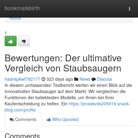
Home
bookmarkbirth
Togg
navi
Home
1
Bewertungen: Der ultimative
Vergleich von Staubsaugern
haarispkwf782177
323 days ago
News
Discuss
In diesem umfassenden Testbericht werfen wir einen Blick auf die
innovativsten Staubsauger auf dem Markt. Wir vergleichen die
Funktionen der beliebtesten Modelle, um Ihnen bei Ihrer
Kaufentscheidung zu helfen. Ein
https://jonaskvds205919.snack-
blog.com/profile
Comments
Who Upvoted
Comments