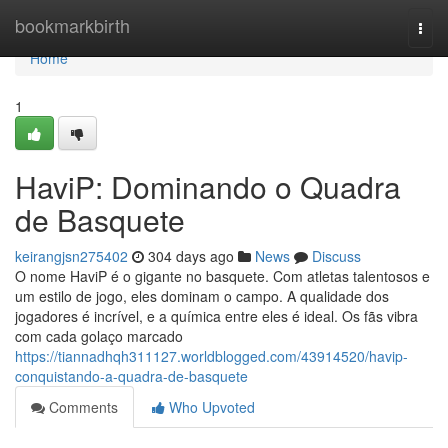
Home
bookmarkbirth
Togg
navi
Home
1
HaviP: Dominando o Quadra
de Basquete
keirangjsn275402
304 days ago
News
Discuss
O nome HaviP é o gigante no basquete. Com atletas talentosos e
um estilo de jogo, eles dominam o campo. A qualidade dos
jogadores é incrível, e a química entre eles é ideal. Os fãs vibra
com cada golaço marcado
https://tiannadhqh311127.worldblogged.com/43914520/havip-
conquistando-a-quadra-de-basquete
Comments
Who Upvoted