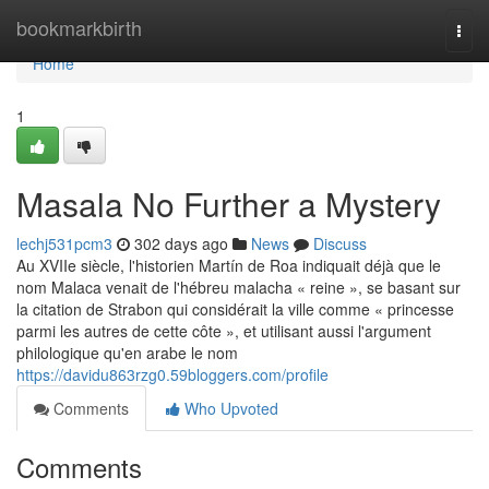
Home
bookmarkbirth
Togg
navi
Home
1
Masala No Further a Mystery
lechj531pcm3
302 days ago
News
Discuss
Au XVIIe siècle, l'historien Martín de Roa indiquait déjà que le
nom Malaca venait de l'hébreu malacha « reine », se basant sur
la citation de Strabon qui considérait la ville comme « princesse
parmi les autres de cette côte », et utilisant aussi l'argument
philologique qu'en arabe le nom
https://davidu863rzg0.59bloggers.com/profile
Comments
Who Upvoted
Comments