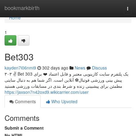
Home
bookmarkbirth
Togg
navi
Home
1
Bet303
kayden7i06nmi9
302 days ago
News
Discuss
۳۰۳ ✌ Bet 303 یک پلتفرم سایت کازینویی معتبر و قابل اعتماد ❤️ برای
پیش‌ بینی ورزشی فوتبال️⚽ آنلاین است. اگر شما هم به دنبال سایتی
مطمئن برای پیشبینی زنده و شرط‌ بندی در مسابقات ورزشی هستید
https://jaxson7n42oxd9.wikicarrier.com/user
Comments
Who Upvoted
Comments
Submit a Comment
No HTML