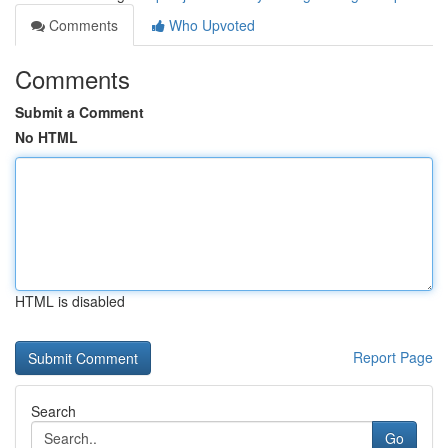
Comments
Who Upvoted
Comments
Submit a Comment
No HTML
HTML is disabled
Report Page
Search
Go