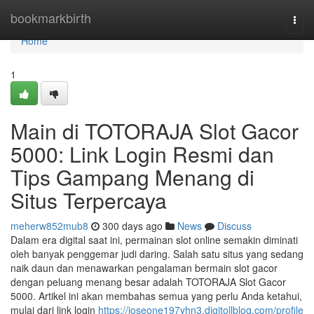
Home
bookmarkbirth
Togg
navi
Home
1
Main di TOTORAJA Slot Gacor
5000: Link Login Resmi dan
Tips Gampang Menang di
Situs Terpercaya
meherw852mub8
300 days ago
News
Discuss
Dalam era digital saat ini, permainan slot online semakin diminati
oleh banyak penggemar judi daring. Salah satu situs yang sedang
naik daun dan menawarkan pengalaman bermain slot gacor
dengan peluang menang besar adalah TOTORAJA Slot Gacor
5000. Artikel ini akan membahas semua yang perlu Anda ketahui,
mulai dari link login
https://joseone197yhn3.digitollblog.com/profile