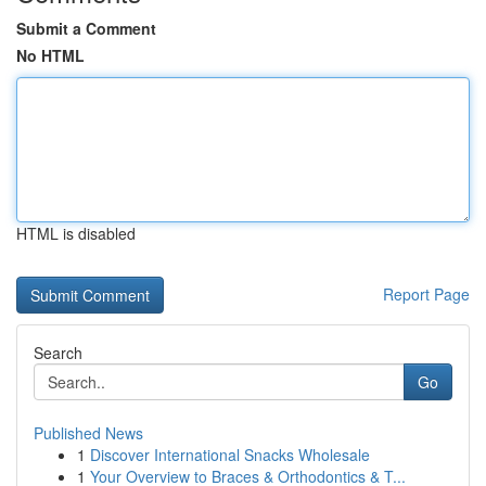
Submit a Comment
No HTML
HTML is disabled
Report Page
Search
Go
Published News
1
Discover International Snacks Wholesale
1
Your Overview to Braces & Orthodontics & T...