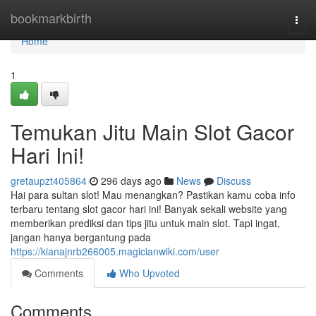
Home
bookmarkbirth
Togg
navi
Home
1
Temukan Jitu Main Slot Gacor
Hari Ini!
gretaupzt405864
296 days ago
News
Discuss
Hai para sultan slot! Mau menangkan? Pastikan kamu coba info
terbaru tentang slot gacor hari ini! Banyak sekali website yang
memberikan prediksi dan tips jitu untuk main slot. Tapi ingat,
jangan hanya bergantung pada
https://kianajnrb266005.magicianwiki.com/user
Comments
Who Upvoted
Comments