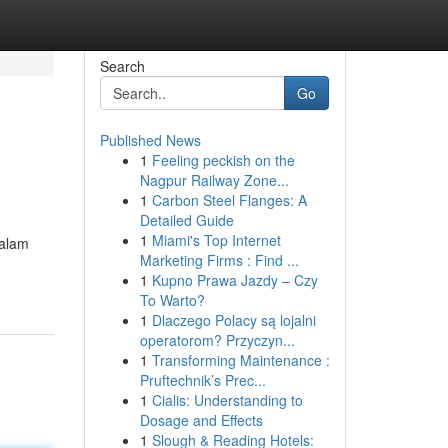
Search
Go
Published News
1
Feeling peckish on the
Nagpur Railway Zone...
1
Carbon Steel Flanges: A
Detailed Guide
1
Miami's Top Internet
dalam
Marketing Firms : Find ...
1
Kupno Prawa Jazdy – Czy
To Warto?
1
Dlaczego Polacy są lojalni
operatorom? Przyczyn...
1
Transforming Maintenance :
Pruftechnik’s Prec...
1
Cialis: Understanding to
Dosage and Effects
1
Slough & Reading Hotels: