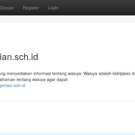
Groups
Register
Login
an.sch.id
ang menyediakan informasi tentang waluya. Waluya adalah kebijakan 
emahaman tentang waluya agar dapat
ertian-sch-id