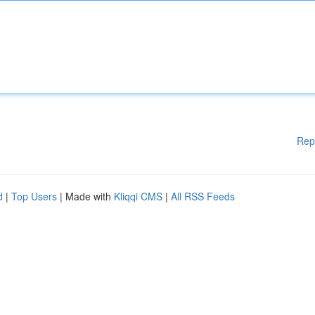
Rep
d
|
Top Users
| Made with
Kliqqi CMS
|
All RSS Feeds