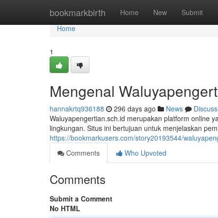
Home
bookmarkbirth
Home
New
Submit
Home
1
Mengenal Waluyapengerti
hannakrtq936188
296 days ago
News
Discuss
Waluyapengertian.sch.id merupakan platform online y
lingkungan. Situs ini bertujuan untuk menjelaskan p
https://bookmarkusers.com/story20193544/waluyapeng
Comments
Who Upvoted
Comments
Submit a Comment
No HTML