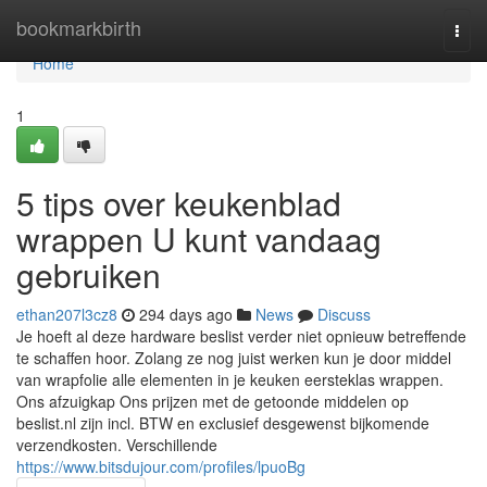
Home
bookmarkbirth
Togg
navi
Home
1
5 tips over keukenblad
wrappen U kunt vandaag
gebruiken
ethan207l3cz8
294 days ago
News
Discuss
Je hoeft al deze hardware beslist verder niet opnieuw betreffende
te schaffen hoor. Zolang ze nog juist werken kun je door middel
van wrapfolie alle elementen in je keuken eersteklas wrappen.
Ons afzuigkap Ons prijzen met de getoonde middelen op
beslist.nl zijn incl. BTW en exclusief desgewenst bijkomende
verzendkosten. Verschillende
https://www.bitsdujour.com/profiles/lpuoBg