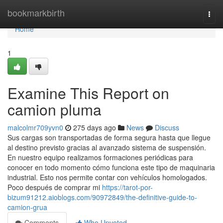
Home
bookmarkbirth
Togg
navi
Home
1
Examine This Report on
camion pluma
malcolmr709yvn0
275 days ago
News
Discuss
Sus cargas son transportadas de forma segura hasta que llegue
al destino previsto gracias al avanzado sistema de suspensión.
En nuestro equipo realizamos formaciones periódicas para
conocer en todo momento cómo funciona este tipo de maquinaria
industrial. Esto nos permite contar con vehículos homologados.
Poco después de comprar mi
https://tarot-por-
bizum91212.aioblogs.com/90972849/the-definitive-guide-to-
camion-grua
Comments
Who Upvoted