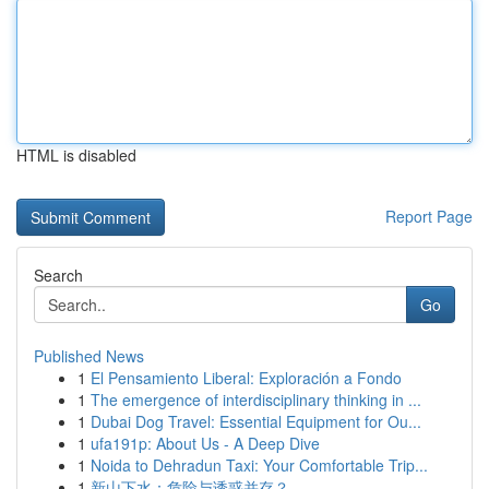
HTML is disabled
Report Page
Search
Go
Published News
1
El Pensamiento Liberal: Exploración a Fondo
1
The emergence of interdisciplinary thinking in ...
1
Dubai Dog Travel: Essential Equipment for Ou...
1
ufa191p: About Us - A Deep Dive
1
Noida to Dehradun Taxi: Your Comfortable Trip...
1
新山下水：危险与诱惑并存？