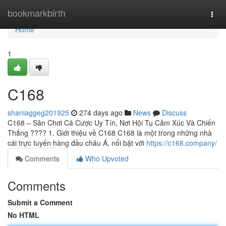
Home
bookmarkbirth
Togg
navi
Home
1
C168
shaniaggeg201925
274 days ago
News
Discuss
C168 – Sân Chơi Cá Cược Uy Tín, Nơi Hội Tụ Cảm Xúc Và Chiến
Thắng ???? 1. Giới thiệu về C168 C168 là một trong những nhà
cái trực tuyến hàng đầu châu Á, nổi bật với
https://c168.company/
Comments
Who Upvoted
Comments
Submit a Comment
No HTML