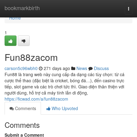
Home
bookmarkbirth
Togg
navi
Home
1
Fun88zacom
carson5c96wbh0
271 days ago
News
Discuss
Fun88 là trang web này cung cấp đa dạng các tùy chọn: từ cá
cược thể thao (đặc biệt là cricket, bóng đá…), đến casino trực
tiếp, slot game và các trò chơi tức thì. Giao diện thân thiện với
người dùng, hỗ trợ cả máy tính lẫn di động,
https://ficwad.com/a/fun88zacom
Comments
Who Upvoted
Comments
Submit a Comment