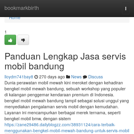
Home
bookmarkbirth
Togg
navi
Home
1
Panduan Lengkap Jasa servis
mobil bandung
lloydm741bay8
270 days ago
News
Discuss
Dunia perawatan mobil mewah kini meroket dengan kehadiran
bengkel mobil mewah bandung, sebuah workshop yang populer
di kalangan penggemar kendaraan premium di Indonesia.
bengkel mobil mewah bandung tampil sebagai solusi unggul yang
menyediakan pengalaman servis mobil dengan kemudahan.
Layanan ini mencampurkan berbagai merek ternama, seperti
bengkel mobil bmw, dengan sistem
https://zane29486.dailyblogzz.com/38931124/cara-terbaik-
menggunakan-bengkel-mobil-mewah-bandung-untuk-servis-mobil