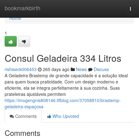
Home
bookmarkbirth
Togg
navi
Home
1
Consul Geladeira 334 Litros
rishiseck006453
265 days ago
News
Discuss
A Geladeira Brastemp de grande capacidade é a solução ideal
para quem busca praticidade. Com um design moderno e
eficiente, ela se integra perfeitamente à sua cozinha. Suas
prateleiras ajustáveis permitem
https://imogengnis808146.ltfblog.com/37058810/brastemp-
geladeira-espaçosa
Comments
Who Upvoted
Comments