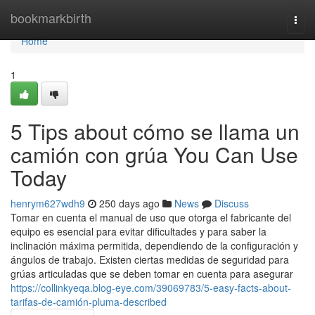
Home
bookmarkbirth
Togg
navi
Home
1
5 Tips about cómo se llama un
camión con grúa You Can Use
Today
henrym627wdh9
250 days ago
News
Discuss
Tomar en cuenta el manual de uso que otorga el fabricante del
equipo es esencial para evitar dificultades y para saber la
inclinación máxima permitida, dependiendo de la configuración y
ángulos de trabajo. Existen ciertas medidas de seguridad para
grúas articuladas que se deben tomar en cuenta para asegurar
https://collinkyeqa.blog-eye.com/39069783/5-easy-facts-about-
tarifas-de-camión-pluma-described