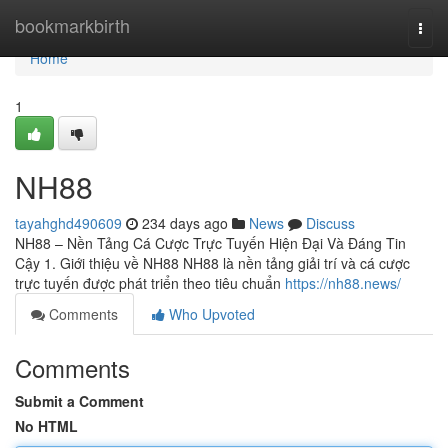
Home
bookmarkbirth
Togg
navi
Home
1
NH88
tayahghd490609
234 days ago
News
Discuss
NH88 – Nền Tảng Cá Cược Trực Tuyến Hiện Đại Và Đáng Tin
Cậy 1. Giới thiệu về NH88 NH88 là nền tảng giải trí và cá cược
trực tuyến được phát triển theo tiêu chuẩn
https://nh88.news/
Comments
Who Upvoted
Comments
Submit a Comment
No HTML