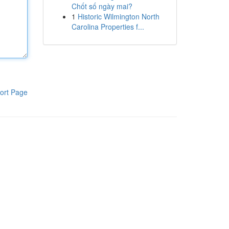
Chốt số ngày mai?
1
Historic Wilmington North
Carolina Properties f...
ort Page