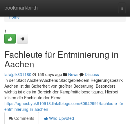
Home
bookmarkbirth
Togg
navi
Home
1
Fachleute für Entminierung in
Aachen
larajpik831180
156 days ago
News
Discuss
In der Stadt Aachen/Aachens Stadtgebiet/dem Regierungsbezirk
Aachen ist die Sicherheit von größter Bedeutung. Besonders
wichtig ist dies im Bereich der Kampfmittelbeseitigung. Hierbei
leisten die Fachleute der Firma
https://agnesbyuk610913.link4blogs.com/60942991/fachleute-für-
entminierung-in-aachen
Comments
Who Upvoted