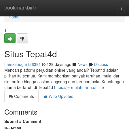
Home
bookmarkbirth
Togg
navi
Home
1
Situs Tepat4d
hamzahogm126391
129 days ago
News
Discuss
Mencari platform perjudian online yang andal? Tepat4d adalah
pilihan itu semua. Kami memberikan banyak taruhan, mulai dari
slot online hingga casino langsung dan taruhan bola. Keuntungan
utama bertaruh di Tepat4d
https://jeremiahharm.online
Comments
Who Upvoted
Comments
Submit a Comment
No HTML