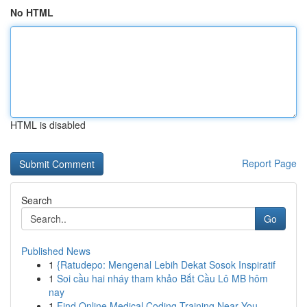
No HTML
HTML is disabled
Report Page
Search
Go
Published News
1
{Ratudepo: Mengenal Lebih Dekat Sosok Inspiratif
1
Soi cầu hai nháy tham khảo Bắt Cầu Lô MB hôm
nay
1
Find Online Medical Coding Training Near You