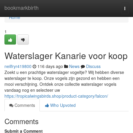
Home
bookmarkbirth
Togg
navi
Home
1
Waterslager Kanarie voor koop
neilfryr419800
116 days ago
News
Discuss
Zoekt u een prachtige waterslager vogeltje? Wij hebben diverse
waterslager te koop. Onze vogels zijn gezond en hebben een
mooi verschijning. Ontdek onze collectie waterslager vogels
vandaag nog en selecteer uw
https://tropicalwingsbirds.shop/product-category/falcon/
Comments
Who Upvoted
Comments
Submit a Comment