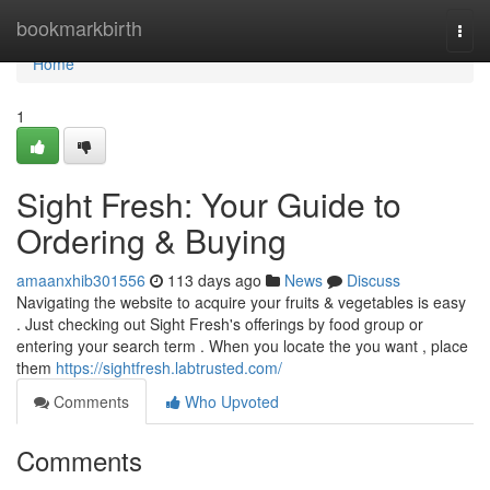
Home
bookmarkbirth
Togg
navi
Home
1
Sight Fresh: Your Guide to
Ordering & Buying
amaanxhib301556
113 days ago
News
Discuss
Navigating the website to acquire your fruits & vegetables is easy
. Just checking out Sight Fresh's offerings by food group or
entering your search term . When you locate the you want , place
them
https://sightfresh.labtrusted.com/
Comments
Who Upvoted
Comments