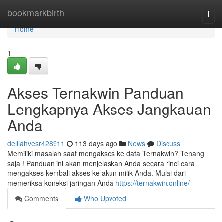
Home
bookmarkbirth
Togg
navi
Home
1
Akses Ternakwin Panduan
Lengkapnya Akses Jangkauan
Anda
delilahvesr428911
113 days ago
News
Discuss
Memiliki masalah saat mengakses ke data Ternakwin? Tenang
saja ! Panduan ini akan menjelaskan Anda secara rinci cara
mengakses kembali akses ke akun milik Anda. Mulai dari
memeriksa koneksi jaringan Anda
https://ternakwin.online/
Comments
Who Upvoted