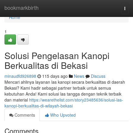
Home
bookmarkbirth
Togg
navi
Home
1
Solusi Pengelasan Kanopi
Berkualitas di Bekasi
minaudfd926898
115 days ago
News
Discuss
Mencari ahlinya layanan las kanopi secara berkualitas di daerah
Bekasi? Kami hadir sebagai partner terbaik untuk semua
kebutuhan Anda! Kami solusi las tangga dengan teknik terbaik
dan material
https://wearethelist.com/story23485636/solusi-las-
kanopi-berkualitas-di-wilayah-bekasi
Comments
Who Upvoted
Comments