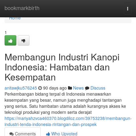
Home
bookmarkbirth
Togg
navi
Home
1
Membangun Industri Kanopi
Indonesia: Hambatan dan
Kesempatan
anitawjku576245
90 days ago
News
Discuss
Perkembangan bidang terpal di Indonesia menawarkan
kesempatan yang besar, namun juga menghadapi tantangan
yang serius. Satu hambatan utama adalah kurangnya akses ke
teknologi produksi yang modern serta derajat
https://mariyahzvca460370.blogdiloz.com/39753238/membangun-
industri-tenda-indonesia-rintangan-dan-prospek
Comments
Who Upvoted