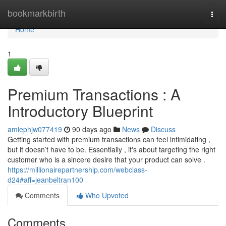
Home
bookmarkbirth
Togg
navi
Home
1
Premium Transactions : A
Introductory Blueprint
amiephjw077419
90 days ago
News
Discuss
Getting started with premium transactions can feel intimidating ,
but it doesn’t have to be. Essentially , it's about targeting the right
customer who is a sincere desire that your product can solve .
https://millionairepartnership.com/webclass-
d24#aff=jeanbeltran100
Comments
Who Upvoted
Comments