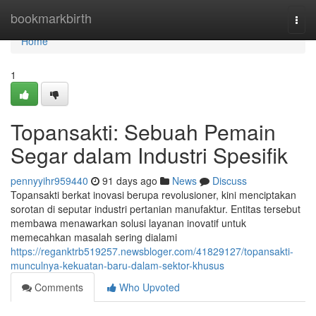
Home
bookmarkbirth
Togg
navi
Home
1
Topansakti: Sebuah Pemain
Segar dalam Industri Spesifik
pennyyihr959440
91 days ago
News
Discuss
Topansakti berkat inovasi berupa revolusioner, kini menciptakan
sorotan di seputar industri pertanian manufaktur. Entitas tersebut
membawa menawarkan solusi layanan inovatif untuk
memecahkan masalah sering dialami
https://reganktrb519257.newsbloger.com/41829127/topansakti-
munculnya-kekuatan-baru-dalam-sektor-khusus
Comments
Who Upvoted