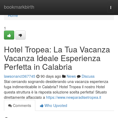
Home
bookmarkbirth
Togg
navi
Home
1
Hotel Tropea: La Tua Vacanza
Vacanza Ideale Esperienza
Perfetta in Calabria
lawsonanct367745
90 days ago
News
Discuss
Stai cercando sognando desiderando una vacanza esperienza
fuga indimenticabile in Calabria? Hotel Tropea il nostro Hotel
questa struttura è la risposta soluzione scelta perfetta! Situato
direttamente affacciato a
https://www.newparadisetropea.it
Comments
Who Upvoted