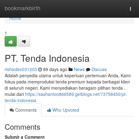
Home
bookmarkbirth
Togg
navi
Home
1
PT. Tenda Indonesia
rishixdec031203
89 days ago
News
Discuss
Adalah penyedia utama untuk keperluan pertemuan Anda, Kami
fokus pada memproduksi tenda premium kepada berbagai klien
di seluruh negeri. Kami menyediakan beragam pilihan tenda ,
mulai dari
https://sashantoo866589.getblogs.net/73758450/pt-
tenda-indonesia
Comments
Who Upvoted
Comments
Submit a Comment