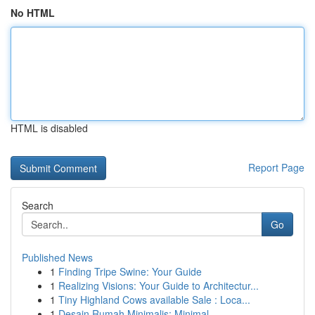
No HTML
HTML is disabled
Report Page
Search
Go
Published News
1
Finding Tripe Swine: Your Guide
1
Realizing Visions: Your Guide to Architectur...
1
Tiny Highland Cows available Sale : Loca...
1
Desain Rumah Minimalis: Minimal