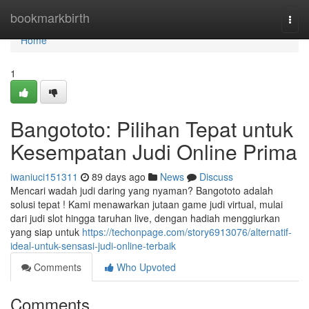
Home
bookmarkbirth
Togg
navi
Home
1
Bangototo: Pilihan Tepat untuk
Kesempatan Judi Online Prima
iwaniuci151311
89 days ago
News
Discuss
Mencari wadah judi daring yang nyaman? Bangototo adalah
solusi tepat ! Kami menawarkan jutaan game judi virtual, mulai
dari judi slot hingga taruhan live, dengan hadiah menggiurkan
yang siap untuk
https://techonpage.com/story6913076/alternatif-
ideal-untuk-sensasi-judi-online-terbaik
Comments
Who Upvoted
Comments