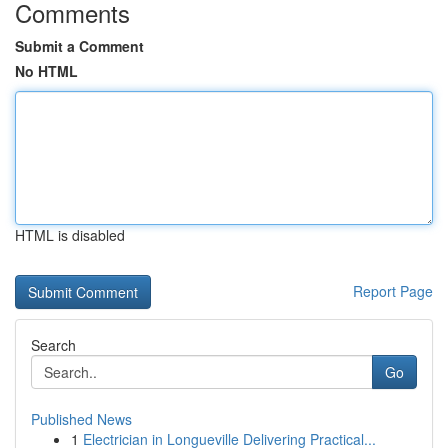
Comments
Submit a Comment
No HTML
HTML is disabled
Report Page
Search
Go
Published News
1
Electrician in Longueville Delivering Practical...