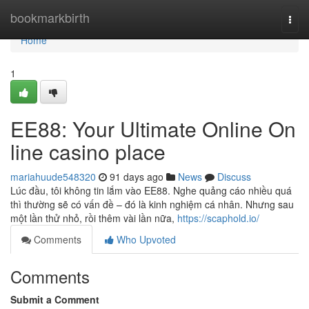
Home
bookmarkbirth
Togg
navi
Home
1
EE88: Your Ultimate Online On
line casino place
mariahuude548320
91 days ago
News
Discuss
Lúc đầu, tôi không tin lắm vào EE88. Nghe quảng cáo nhiều quá
thì thường sẽ có vấn đề – đó là kinh nghiệm cá nhân. Nhưng sau
một lần thử nhỏ, rồi thêm vài lần nữa,
https://scaphold.io/
Comments
Who Upvoted
Comments
Submit a Comment