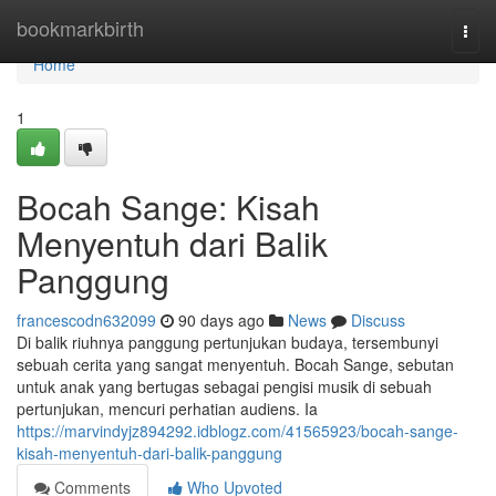
Home
bookmarkbirth
Togg
navi
Home
1
Bocah Sange: Kisah
Menyentuh dari Balik
Panggung
francescodn632099
90 days ago
News
Discuss
Di balik riuhnya panggung pertunjukan budaya, tersembunyi
sebuah cerita yang sangat menyentuh. Bocah Sange, sebutan
untuk anak yang bertugas sebagai pengisi musik di sebuah
pertunjukan, mencuri perhatian audiens. Ia
https://marvindyjz894292.idblogz.com/41565923/bocah-sange-
kisah-menyentuh-dari-balik-panggung
Comments
Who Upvoted