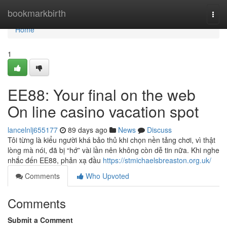
Home
bookmarkbirth
Togg
navi
Home
1
EE88: Your final on the web
On line casino vacation spot
lancelnlj655177
89 days ago
News
Discuss
Tôi từng là kiểu người khá bảo thủ khi chọn nền tảng chơi, vì thật
lòng mà nói, đã bị “hớ” vài lần nên không còn dễ tin nữa. Khi nghe
nhắc đến EE88, phản xạ đầu
https://stmichaelsbreaston.org.uk/
Comments
Who Upvoted
Comments
Submit a Comment