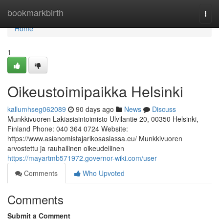
Home
bookmarkbirth
Togg
navi
Home
1
Oikeustoimipaikka Helsinki
kallumhseg062089
90 days ago
News
Discuss
Munkkivuoren Lakiasiaintoimisto Ulvilantie 20, 00350 Helsinki,
Finland Phone: 040 364 0724 Website:
https://www.asianomistajarikosasiassa.eu/ Munkkivuoren
arvostettu ja rauhallinen oikeudellinen
https://mayartmb571972.governor-wiki.com/user
Comments
Who Upvoted
Comments
Submit a Comment