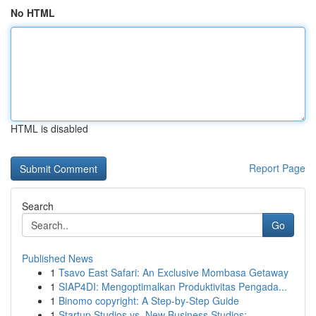
No HTML
HTML is disabled
Report Page
Search
Go
Published News
1
Tsavo East Safari: An Exclusive Mombasa Getaway
1
SIAP4DI: Mengoptimalkan Produktivitas Pengada...
1
Binomo copyright: A Step-by-Step Guide
1
Startup Studios vs. New Business Studios: ...