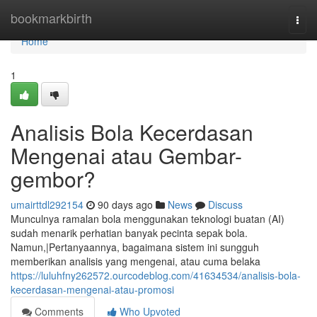
Home
bookmarkbirth
Togg
navi
Home
1
Analisis Bola Kecerdasan
Mengenai atau Gembar-
gembor?
umairttdl292154
90 days ago
News
Discuss
Munculnya ramalan bola menggunakan teknologi buatan (AI)
sudah menarik perhatian banyak pecinta sepak bola.
Namun,|Pertanyaannya, bagaimana sistem ini sungguh
memberikan analisis yang mengenai, atau cuma belaka
https://luluhfny262572.ourcodeblog.com/41634534/analisis-bola-
kecerdasan-mengenai-atau-promosi
Comments
Who Upvoted