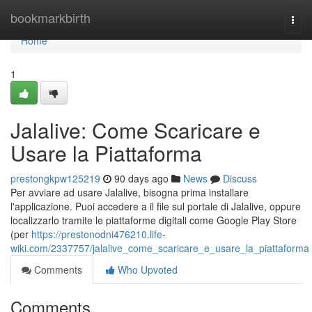
Home
bookmarkbirth
Togg
navi
Home
1
Jalalive: Come Scaricare e
Usare la Piattaforma
prestongkpw125219
90 days ago
News
Discuss
Per avviare ad usare Jalalive, bisogna prima installare
l'applicazione. Puoi accedere a il file sul portale di Jalalive, oppure
localizzarlo tramite le piattaforme digitali come Google Play Store
(per
https://prestonodni476210.life-
wiki.com/2337757/jalalive_come_scaricare_e_usare_la_piattaforma
Comments
Who Upvoted
Comments