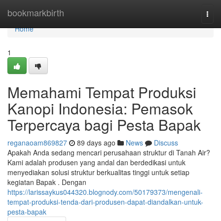
Home
bookmarkbirth
Togg
navi
Home
1
Memahami Tempat Produksi
Kanopi Indonesia: Pemasok
Terpercaya bagi Pesta Bapak
reganaoam869827
89 days ago
News
Discuss
Apakah Anda sedang mencari perusahaan struktur di Tanah Air?
Kami adalah produsen yang andal dan berdedikasi untuk
menyediakan solusi struktur berkualitas tinggi untuk setiap
kegiatan Bapak . Dengan
https://larissaykus044320.blognody.com/50179373/mengenali-
tempat-produksi-tenda-dari-produsen-dapat-diandalkan-untuk-
pesta-bapak