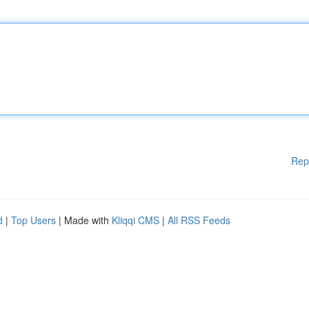
Rep
d
|
Top Users
| Made with
Kliqqi CMS
|
All RSS Feeds