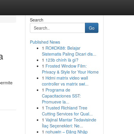
Search
Go
Published News
1
ROKOK88: Belajar
a
Sistematis Paling Dicari dis...
1
123b chính là gì?
1
Frosted Window Film:
Privacy & Style for Your Home
1
Hdmi matrix video wall
permite
controller vs matrix swi...
1
Programa de
Capacitaciones SST:
Promueve la...
1
Trusted Richland Tree
Cutting Services for Qual...
1
Vajinal Mantar Tedavisinde
İlaç Seçenekleri: Ne...
1
nohuwin – Đăng Nhập