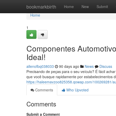
Home
bookmarkbirth
Home
New
Submit
Home
1
Componentes Automotivos 
Ideal!
allenofbq038033
90 days ago
News
Discuss
Precisando de peças para o seu veículo? É fácil acha
que você busque rapidamente por estabelecimentos 
https://haleemavzoo825358.qowap.com/100269281/aut
Comments
Who Upvoted
Comments
Submit a Comment