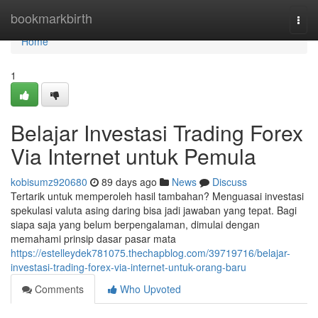
Home
bookmarkbirth
Togg
navi
Home
1
Belajar Investasi Trading Forex
Via Internet untuk Pemula
kobisumz920680
89 days ago
News
Discuss
Tertarik untuk memperoleh hasil tambahan? Menguasai investasi
spekulasi valuta asing daring bisa jadi jawaban yang tepat. Bagi
siapa saja yang belum berpengalaman, dimulai dengan
memahami prinsip dasar pasar mata
https://estelleydek781075.thechapblog.com/39719716/belajar-
investasi-trading-forex-via-internet-untuk-orang-baru
Comments
Who Upvoted