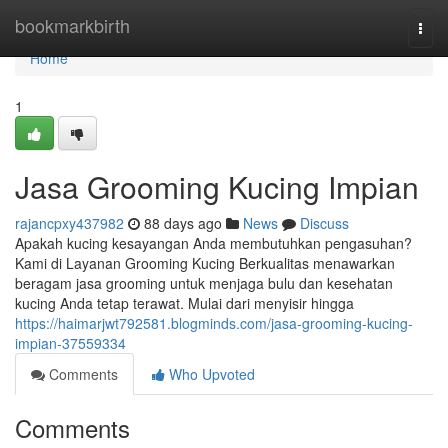
Home
bookmarkbirth
Togg
navi
Home
1
Jasa Grooming Kucing Impian
rajancpxy437982
88 days ago
News
Discuss
Apakah kucing kesayangan Anda membutuhkan pengasuhan?
Kami di Layanan Grooming Kucing Berkualitas menawarkan
beragam jasa grooming untuk menjaga bulu dan kesehatan
kucing Anda tetap terawat. Mulai dari menyisir hingga
https://haimarjwt792581.blogminds.com/jasa-grooming-kucing-
impian-37559334
Comments
Who Upvoted
Comments