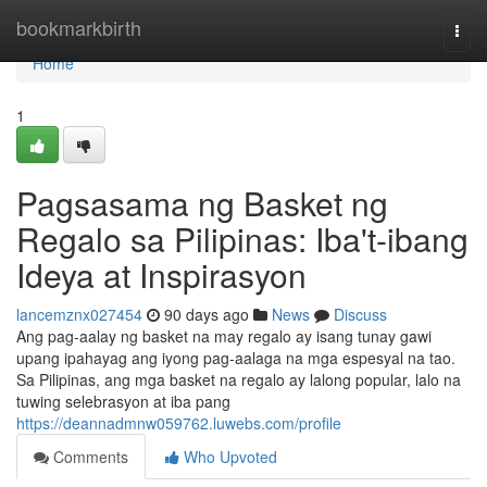
Home
bookmarkbirth
Togg
navi
Home
1
Pagsasama ng Basket ng
Regalo sa Pilipinas: Iba't-ibang
Ideya at Inspirasyon
lancemznx027454
90 days ago
News
Discuss
Ang pag-aalay ng basket na may regalo ay isang tunay gawi
upang ipahayag ang iyong pag-aalaga na mga espesyal na tao.
Sa Pilipinas, ang mga basket na regalo ay lalong popular, lalo na
tuwing selebrasyon at iba pang
https://deannadmnw059762.luwebs.com/profile
Comments
Who Upvoted