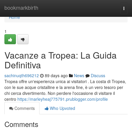
Home
bookmarkbirth
Togg
navi
Home
1
Vacanze a Tropea: La Guida
Definitiva
sachinuqth696212
89 days ago
News
Discuss
Tropea offre un'esperienza unica ai visitatori . La costa di Tropea,
con le sue acque cristalline e la arena fine, è un vero tesoro per
chi cerca divertimento. Non perdere l'occasione di visitare il
centro
https://marleyheaj775791.prublogger.com/profile
Comments
Who Upvoted
Comments