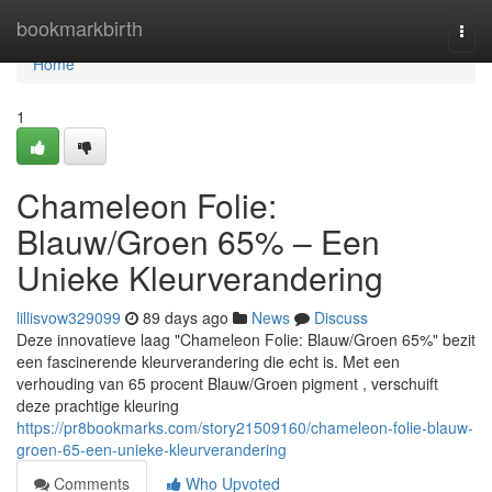
Home
bookmarkbirth
Togg
navi
Home
1
Chameleon Folie:
Blauw/Groen 65% – Een
Unieke Kleurverandering
lillisvow329099
89 days ago
News
Discuss
Deze innovatieve laag "Chameleon Folie: Blauw/Groen 65%" bezit
een fascinerende kleurverandering die echt is. Met een
verhouding van 65 procent Blauw/Groen pigment , verschuift
deze prachtige kleuring
https://pr8bookmarks.com/story21509160/chameleon-folie-blauw-
groen-65-een-unieke-kleurverandering
Comments
Who Upvoted